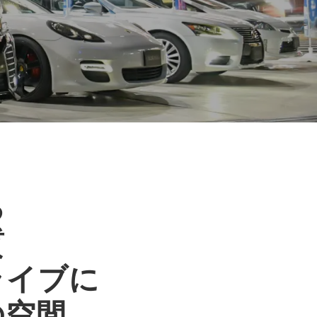
る
質
ライブに
の空間