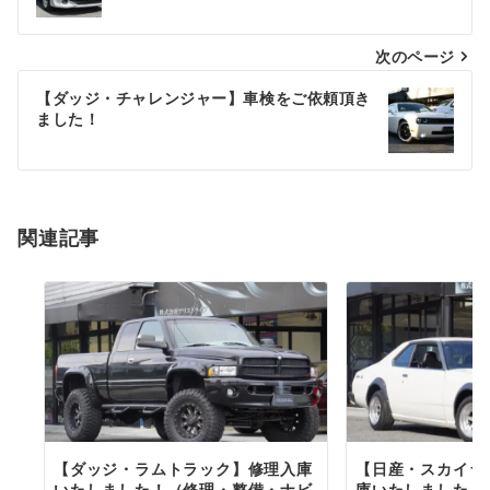
ナ
次のページ
ビ
ゲ
【ダッジ・チャレンジャー】車検をご依頼頂き
ました！
ー
シ
ョ
関連記事
ン
【ダッジ・ラムトラック】修理入庫
【日産・スカイラ
いたしました！（修理・整備・ナビ
庫いたしました！