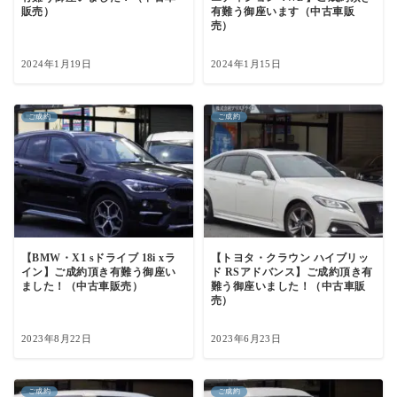
販売）
有難う御座います（中古車販
売）
2024年1月19日
2024年1月15日
ご成約
ご成約
【BMW・X1 sドライブ 18i xラ
【トヨタ・クラウン ハイブリッ
イン】ご成約頂き有難う御座い
ド RSアドバンス】ご成約頂き有
ました！（中古車販売）
難う御座いました！（中古車販
売）
2023年8月22日
2023年6月23日
ご成約
ご成約