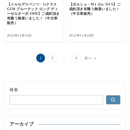
【メルセデスベンツ・Gクラス
【ポルシェ・911 カレラ4 S】ご
G350 ブルーテック ロング ディ
成約頂き有難う御座いました！
ーゼルターボ 4WD】ご成約頂き
（中古車販売）
有難う御座いました！（中古車
販売）
2022年12月16日
2022年11月28日
投
1
2
…
4
次へ
稿
の
ペ
検索
ー
ジ
送
アーカイブ
り