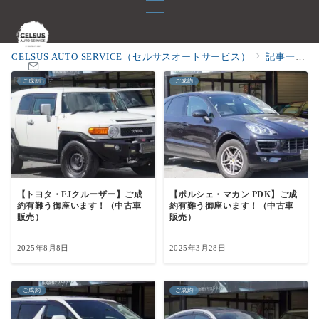
CELSUS AUTO SERVICE（セルサスオートサービス）
記事一覧
問い合わせ
ご成約
ご成約
【トヨタ・FJクルーザー】ご成
【ポルシェ・マカン PDK】ご成
約有難う御座います！（中古車
約有難う御座います！（中古車
販売）
販売）
2025年8月8日
2025年3月28日
ご成約
ご成約