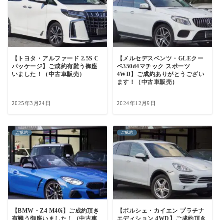
【トヨタ・アルファード 2.5S C
【メルセデスベンツ・GLEクー
パッケージ】ご成約有難う御座
ペ350d4マチック スポーツ
いました！（中古車販売）
4WD】ご成約ありがとうござい
ます！（中古車販売）
2025年3月24日
2024年12月9日
ご成約
ご成約
【BMW・Z4 M40i】ご成約頂き
【ポルシェ・カイエン プラチナ
有難う御座いました！（中古車
エディション 4WD】ご成約頂き