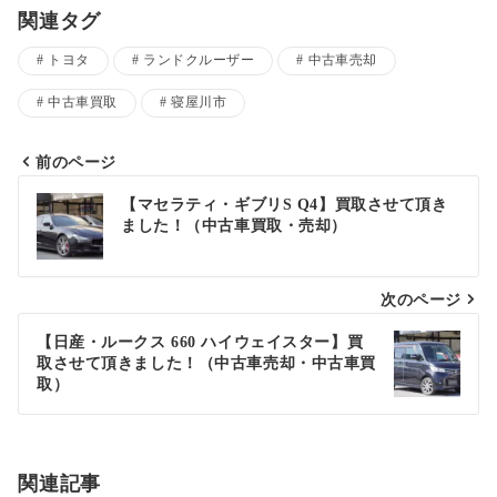
関連タグ
トヨタ
ランドクルーザー
中古車売却
中古車買取
寝屋川市
前のページ
投
【マセラティ・ギブリS Q4】買取させて頂き
ました！（中古車買取・売却）
稿
ナ
次のページ
ビ
ゲ
【日産・ルークス 660 ハイウェイスター】買
取させて頂きました！（中古車売却・中古車買
ー
取）
シ
ョ
関連記事
ン