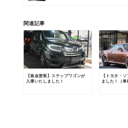
ナ
ビ
ゲ
関連記事
ー
シ
ョ
ン
【板金塗装】ステップワゴンが
【トヨタ・ソ
入庫いたしました！
ました！（車