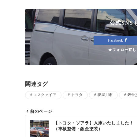
公式SNS
Facebook
★フォロー宜し
関連タグ
エスクァイア
トヨタ
寝屋川市
鈑金
前のページ
投
【トヨタ・ソアラ】入庫いたしました！
（車検整備・鈑金塗装）
稿