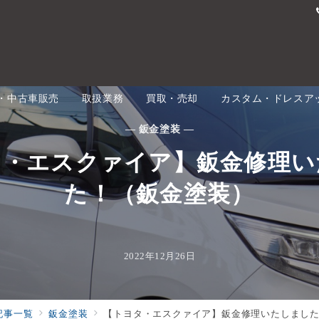
・中古車販売
取扱業務
買取・売却
カスタム・ドレスア
— 鈑金塗装 —
タ・エスクァイア】鈑金修理い
た！（鈑金塗装）
2022年12月26日
記事一覧
鈑金塗装
【トヨタ・エスクァイア】鈑金修理いたしまし