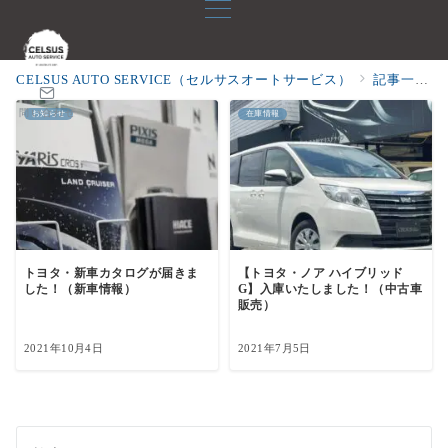
CELSUS AUTO SERVICE（セルサスオートサービス）
記事一覧
問い合わせ
お知らせ
在庫情報
トヨタ・新車カタログが届きま
【トヨタ・ノア ハイブリッド
した！（新車情報）
G】入庫いたしました！（中古車
販売）
2021年10月4日
2021年7月5日