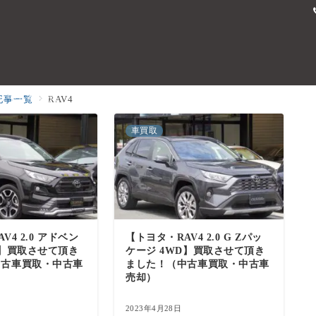
・中古車販売
取扱業務
買取・売却
カスタム・ドレスア
記事一覧
RAV4
車買取
V4 2.0 アドベン
【トヨタ・RAV4 2.0 G Zパッ
D】買取させて頂き
ケージ 4WD】買取させて頂き
中古車買取・中古車
ました！（中古車買取・中古車
売却）
2023年4月28日