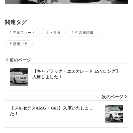
関連タグ
アルファード
トヨタ
中古車情報
寝屋川市
前のページ
投
【キャデラック・エスカレード ESVロング】
入庫しました！
稿
ナ
次のページ
ビ
ゲ
【メルセデスAMG・G63】入庫いたしまし
た！
ー
シ