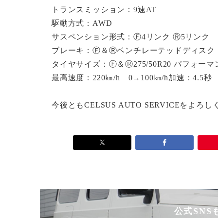
トランスミッション：9速AT
駆動方式：AWD
サスペンション形式：Ⓕ4リンク Ⓡ5リンク
ブレーキ：Ⓕ＆Ⓡベンチレーテッドディスク
タイヤサイズ：Ⓕ＆Ⓡ275/50R20 パフォーマ
最高速度：220㎞/h 0→100㎞/h加速：4.5秒
今後ともCELSUS AUTO SERVICEをよ
公式SNS