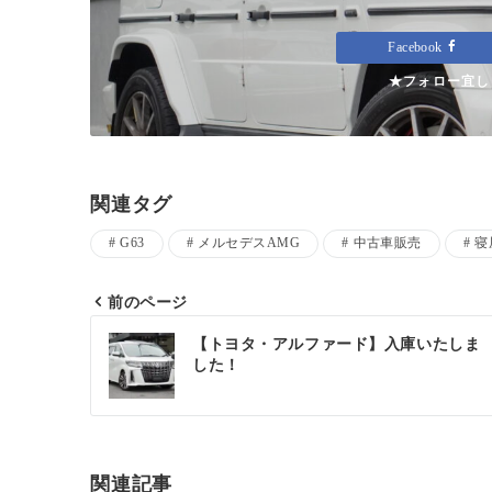
Facebook
★フォロー宜し
関連タグ
G63
メルセデスAMG
中古車販売
寝
前のページ
投
【トヨタ・アルファード】入庫いたしま
した！
稿
ナ
ビ
ゲ
関連記事