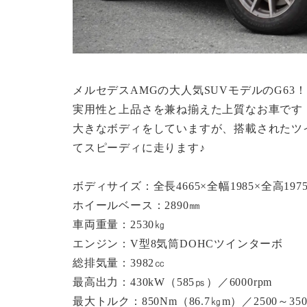
メルセデスAMGの大人気SUVモデルのG63！
実用性と上品さを兼ね揃えた上質なお車です
大きなボディをしていますが、搭載されたツ
てスピーディに走ります♪
ボディサイズ：全長4665×全幅1985×全高197
ホイールベース：2890㎜
車両重量：2530㎏
エンジン：V型8気筒DOHCツインターボ
総排気量：3982㏄
最高出力：430kW（585㎰）／6000rpm
最大トルク：850Nm（86.7㎏m）／2500～350