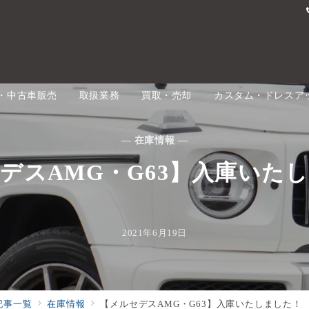
・中古車販売
取扱業務
買取・売却
カスタム・ドレスア
— 在庫情報 —
デスAMG・G63】入庫いた
2021年6月19日
記事一覧
在庫情報
【メルセデスAMG・G63】入庫いたしました！